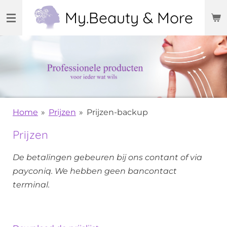
Ga
My.Beauty & More
direct
naar
de
hoofdinhoud
Home
»
Prijzen
»
Prijzen-backup
Prijzen
De betalingen gebeuren bij ons contant of via
payconiq. We hebben geen bancontact
terminal.