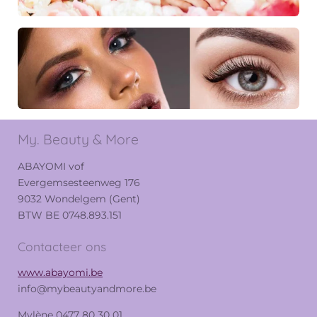
My. Beauty & More
ABAYOMI vof
Evergemsesteenweg 176
9032 Wondelgem (Gent)
BTW BE 0748.893.151
Contacteer ons
www.abayomi.be
info@mybeautyandmore.be
Mylène 0477 80 30 01