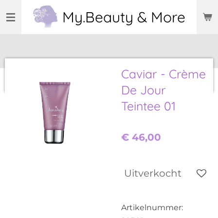
Ga
My.Beauty & More
direct
naar
de
hoofdinhoud
Caviar - Crème
De Jour
Teintee 01
€ 46,00
Uitverkocht
Artikelnummer: