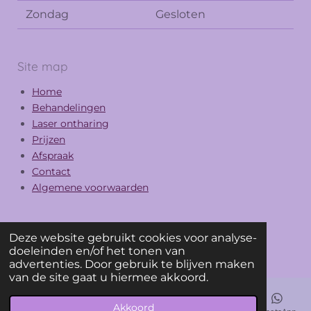
Zondag
Gesloten
Site map
Home
Behandelingen
Laser ontharing
Prijzen
Afspraak
Contact
Algemene voorwaarden
Deze website gebruikt cookies voor analyse-
F
I
doeleinden en/of het tonen van
a
n
© 2025 Abayomi
advertenties. Door gebruik te blijven maken
c
s
van de site gaat u hiermee akkoord.
e
t
b
a
Akkoord
o
g