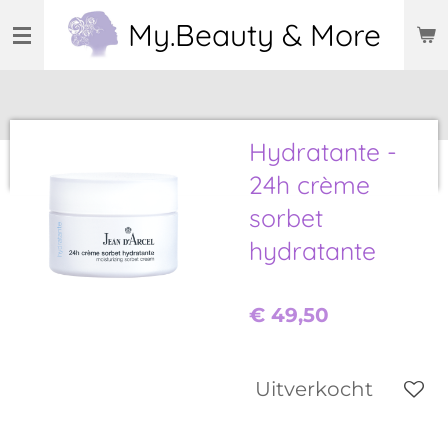
Ga
My.Beauty & More
direct
naar
de
hoofdinhoud
Hydratante -
24h crème
sorbet
hydratante
€ 49,50
Uitverkocht