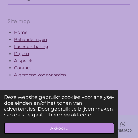
Site map
Home
Behandelingen
Laser ontharing
Prijzen
Afspraak
Contact
Algemene voorwaarden
Deze website gebruikt cookies voor analyse-
F
I
doeleinden en/of het tonen van
a
n
© 2025 Abayomi
advertenties. Door gebruik te blijven maken
c
s
van de site gaat u hiermee akkoord.
e
t
b
a
Akkoord
o
g
E-mailadres
Telefoonnummer
Kaart
Facebook
WhatsApp
o
r