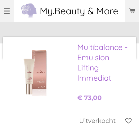
Ga
My.Beauty & More
direct
naar
de
hoofdinhoud
Multibalance -
Emulsion
Lifting
Immediat
€ 73,00
Uitverkocht