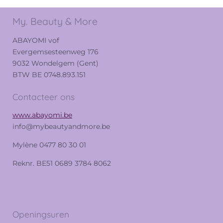
n
e
n
My. Beauty & More
ABAYOMI vof
Evergemsesteenweg 176
9032 Wondelgem (Gent)
BTW BE 0748.893.151
Contacteer ons
www.abayomi.be
info@mybeautyandmore.be
Mylène 0477 80 30 01
Reknr. BE51 0689 3784 8062
Openingsuren