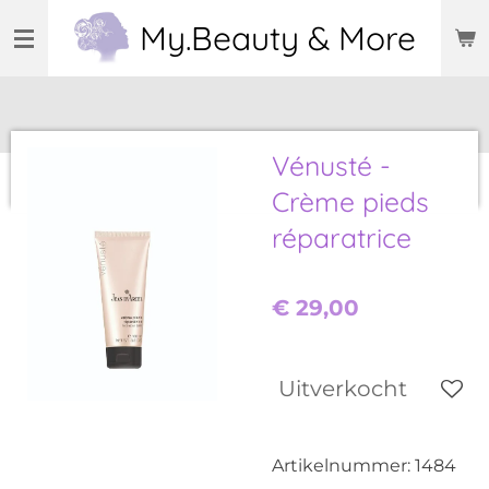
Ga
My.Beauty & More
direct
naar
de
hoofdinhoud
Vénusté -
Crème pieds
réparatrice
€ 29,00
Uitverkocht
Artikelnummer:
1484