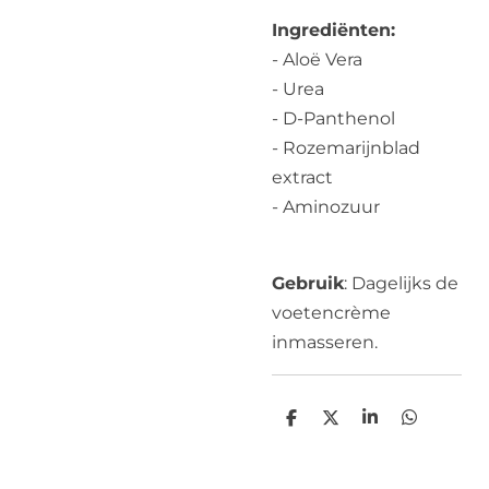
Ingrediënten:
- Aloë Vera
- Urea
- D-Panthenol
- Rozemarijnblad
extract
- Aminozuur
Gebruik
: Dagelijks de
voetencrème
inmasseren.
D
D
S
D
e
e
h
e
l
e
a
l
e
l
r
e