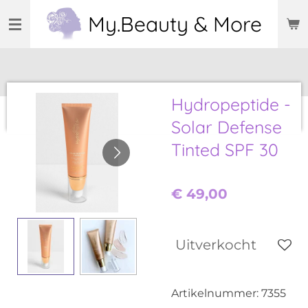
Ga
My.Beauty & More
direct
naar
de
hoofdinhoud
Hydropeptide -
Solar Defense
Tinted SPF 30
€ 49,00
Uitverkocht
Artikelnummer:
7355