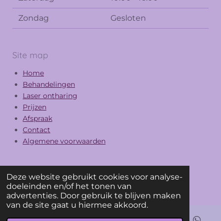
Zondag
Gesloten
Site map
Home
Behandelingen
Laser ontharing
Prijzen
Afspraak
Contact
Algemene voorwaarden
Deze website gebruikt cookies voor analyse-
F
I
doeleinden en/of het tonen van
a
n
© 2025 Abayomi
advertenties. Door gebruik te blijven maken
c
s
van de site gaat u hiermee akkoord.
e
t
b
a