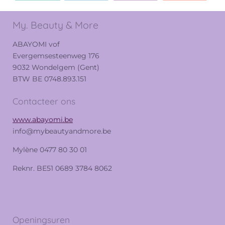
My. Beauty & More
ABAYOMI vof
Evergemsesteenweg 176
9032 Wondelgem (Gent)
BTW BE 0748.893.151
Contacteer ons
www.abayomi.be
info@mybeautyandmore.be
Mylène 0477 80 30 01
Reknr. BE51 0689 3784 8062
Openingsuren