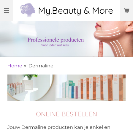
Ga
My.Beauty & More
direct
naar
de
hoofdinhoud
Home
»
Dermaline
ONLINE BESTELLEN
Jouw Dermaline producten kan je enkel en