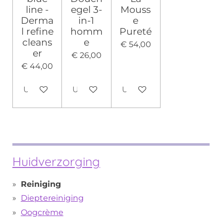
line -
egel 3-
Mouss
Derma
in-1
e
l refine
homm
Pureté
cleans
e
€ 54,00
er
€ 26,00
€ 44,00
Uitverkocht
Uitverkocht
Uitverkocht
Huidverzorging
Reiniging
Dieptereiniging
Oogcrème