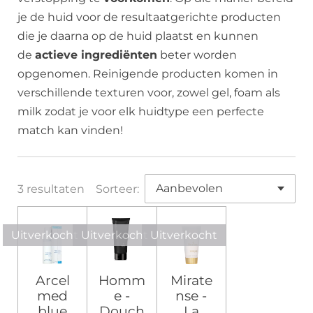
je de huid voor de resultaatgerichte producten
die je daarna op de huid plaatst en kunnen
de
actieve ingrediënten
beter worden
opgenomen. Reinigende producten komen in
verschillende texturen voor, zowel gel, foam als
milk zodat je voor elk huidtype een perfecte
match kan vinden!
3 resultaten
Sorteer:
Uitverkocht
Uitverkocht
Uitverkocht
Arcel
Homm
Mirate
med
e -
nse -
blue
Douch
La