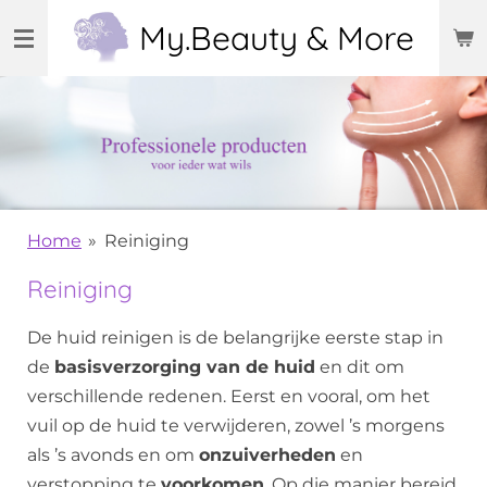
Ga
My.Beauty & More
direct
naar
de
hoofdinhoud
Home
»
Reiniging
Reiniging
De huid reinigen is de belangrijke eerste stap in
de
basisverzorging van de huid
en dit om
verschillende redenen. Eerst en vooral, om het
vuil op de huid te verwijderen, zowel ’s morgens
als ’s avonds en om
onzuiverheden
en
verstopping te
voorkomen
. Op die manier bereid