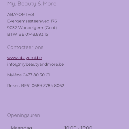
My. Beauty & More
ABAYOMI vof
Evergemsesteenweg 176
9032 Wondelgem (Gent)
BTW BE 0748.893.151
Contacteer ons
www.abayomi.be
info@mybeautyandmore.be
Mylène 0477 80 30 01
Reknr. BE51 0689 3784 8062
Openingsuren
Maandag
10:00 - 16:00