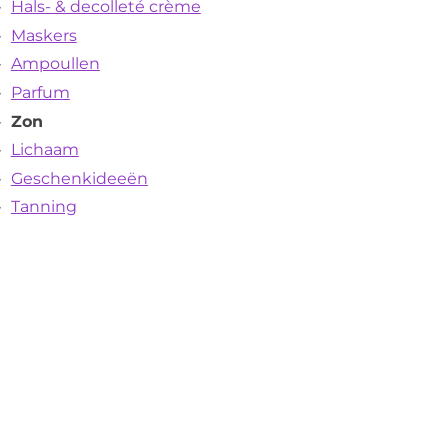
Hals- & decolleté crème
Maskers
Ampoullen
Parfum
Zon
Lichaam
Geschenkideeën
Tanning