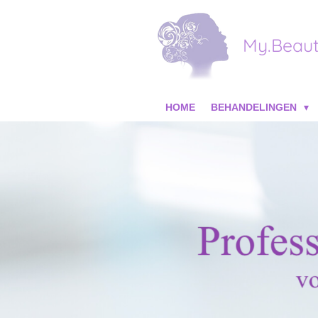
Ga
direct
My.Beaut
naar
de
hoofdinhoud
HOME
BEHANDELINGEN