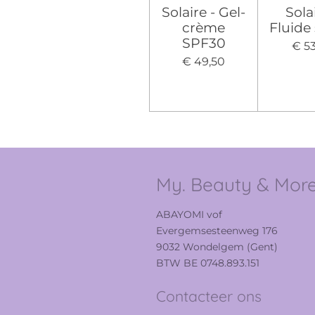
Solaire - Gel-
Sola
crème
Fluide
SPF30
€ 5
€ 49,50
My. Beauty & Mor
ABAYOMI vof
Evergemsesteenweg 176
9032 Wondelgem (Gent)
BTW BE 0748.893.151
Contacteer ons