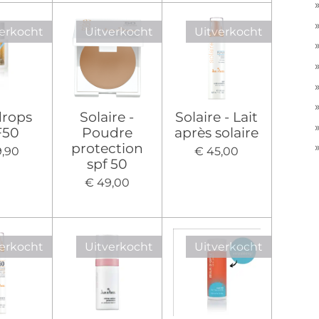
erkocht
Uitverkocht
Uitverkocht
drops
Solaire -
Solaire - Lait
F50
Poudre
après solaire
protection
9,90
€ 45,00
spf 50
€ 49,00
erkocht
Uitverkocht
Uitverkocht