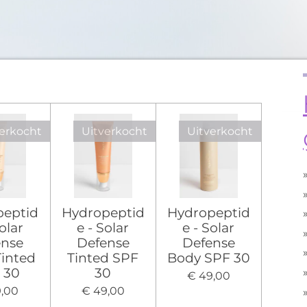
erkocht
Uitverkocht
Uitverkocht
peptid
Hydropeptid
Hydropeptid
Solar
e - Solar
e - Solar
ense
Defense
Defense
inted
Tinted SPF
Body SPF 30
 30
30
€ 49,00
9,00
€ 49,00