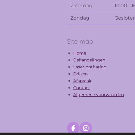
Zaterdag
10:00 - 1
Zondag
Geslote
Site map
Home
Behandelingen
Laser ontharing
Prijzen
Afspraak
Contact
Algemene voorwaarden
F
I