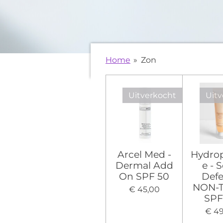
Home
»
Zon
Uitverkocht
Uitv
Arcel Med -
Hydro
Dermal Add
e - 
On SPF 50
Def
NON-T
€ 45,00
SPF
€ 4