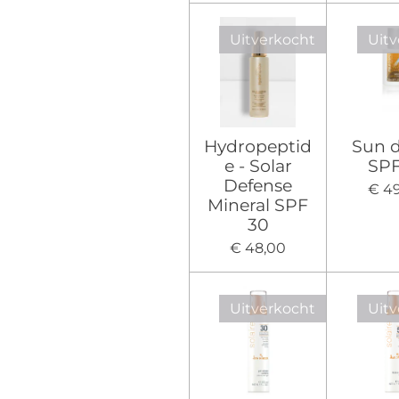
Uitverkocht
Uitv
Hydropeptid
Sun 
e - Solar
SP
Defense
€ 4
Mineral SPF
30
€ 48,00
Uitverkocht
Uitv