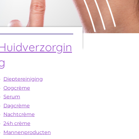
Huidverzorgin
g
Dieptereiniging
Oogcrème
Serum
Dagcrème
Nachtcrème
24h crème
Mannenproducten