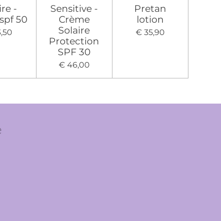
ire -
Sensitive -
Pretan
 spf 50
Crème
lotion
Solaire
3,50
€ 35,90
Protection
SPF 30
€ 46,00
e